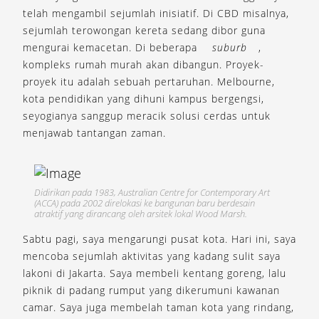
telah mengambil sejumlah inisiatif. Di CBD misalnya,
sejumlah terowongan kereta sedang dibor guna
mengurai kemacetan. Di beberapa
suburb
,
kompleks rumah murah akan dibangun. Proyek-
proyek itu adalah sebuah pertaruhan. Melbourne,
kota pendidikan yang dihuni kampus bergengsi,
seyogianya sanggup meracik solusi cerdas untuk
menjawab tantangan zaman.
Didirikan pada 1983, Australian Centre for Contemporary Art
(ACCA) pada 2002 direlokasi ke bangunan baru berdesain
atraktif yang dirancang oleh arsitek lokal Wood Marsh.
Sabtu pagi, saya mengarungi pusat kota. Hari ini, saya
mencoba sejumlah aktivitas yang kadang sulit saya
lakoni di Jakarta. Saya membeli kentang goreng, lalu
piknik di padang rumput yang dikerumuni kawanan
camar. Saya juga membelah taman kota yang rindang,