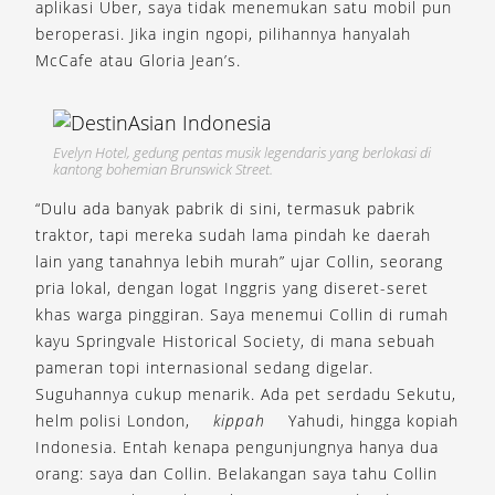
aplikasi Uber, saya tidak menemukan satu mobil pun
beroperasi. Jika ingin ngopi, pilihannya hanyalah
McCafe atau Gloria Jean’s.
Evelyn Hotel, gedung pentas musik legendaris yang berlokasi di
kantong bohemian Brunswick Street.
“Dulu ada banyak pabrik di sini, termasuk pabrik
traktor, tapi mereka sudah lama pindah ke daerah
lain yang tanahnya lebih murah” ujar Collin, seorang
pria lokal, dengan logat Inggris yang diseret-seret
khas warga pinggiran. Saya menemui Collin di rumah
kayu Springvale Historical Society, di mana sebuah
pameran topi internasional sedang digelar.
Suguhannya cukup menarik. Ada pet serdadu Sekutu,
helm polisi London,
kippah
Yahudi, hingga kopiah
Indonesia. Entah kenapa pengunjungnya hanya dua
orang: saya dan Collin. Belakangan saya tahu Collin