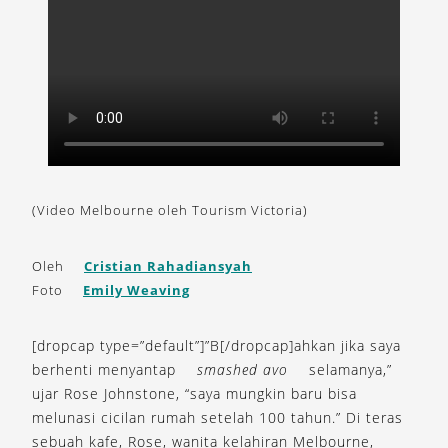
(Video Melbourne oleh Tourism Victoria)
Oleh
Cristian Rahadiansyah
Foto
Emily Weaving
[dropcap type=”default”]”B[/dropcap]ahkan jika saya
berhenti menyantap
smashed avo
selamanya,”
ujar Rose Johnstone, “saya mungkin baru bisa
melunasi cicilan rumah setelah 100 tahun.” Di teras
sebuah kafe, Rose, wanita kelahiran Melbourne,