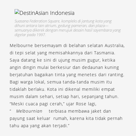
Suasana Federation Square, kompleks di jantung kota yang
dihuni antara lain atrium, gedung pameran, dan plaza—
semuanya dikerek dengan merujuk desain hasil sayembara yang
digelar pada 1997.
Melbourne bersemayam di belahan selatan Australia,
di tepi selat yang memisahkannya dari Tasmania.
Saya datang ke sini di ujung musim gugur, ketika
angin dingin mulai berkesiur dan dedaunan kuning
berjatuhan bagaikan tinta yang menetes dari ranting.
Bagi warga lokal, semua tanda-tanda musim itu
tidaklah berlaku. Kota ini dikenal memiliki empat
musim dalam sehari, setiap hari, sepanjang tahun.
“Meski cuaca pagi cerah,” ujar Rose lagi,
“
Melbournian
terbiasa membawa jaket dan
payung saat keluar rumah, karena kita tidak pernah
tahu apa yang akan terjadi.”