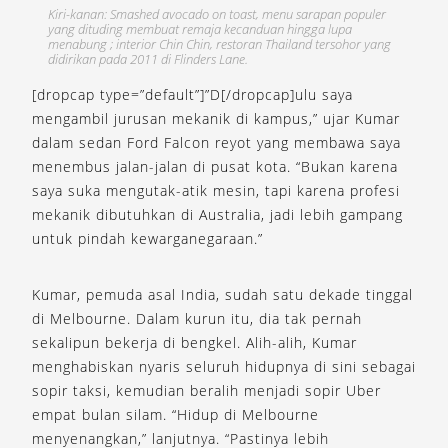
Kiri-kanan: Smashed avocado on toast, menu sarapan populer
yang dituding membuat remaja kecanduan hingga lupa
menabung ; interior Chin Chin, restoran Thailand tersohor yang
didirikan pada 2011 di Flinders Lane.
[dropcap type=”default”]”D[/dropcap]ulu saya
mengambil jurusan mekanik di kampus,” ujar Kumar
dalam sedan Ford Falcon reyot yang membawa saya
menembus jalan-jalan di pusat kota. “Bukan karena
saya suka mengutak-atik mesin, tapi karena profesi
mekanik dibutuhkan di Australia, jadi lebih gampang
untuk pindah kewarganegaraan.”
Kumar, pemuda asal India, sudah satu dekade tinggal
di Melbourne. Dalam kurun itu, dia tak pernah
sekalipun bekerja di bengkel. Alih-alih, Kumar
menghabiskan nyaris seluruh hidupnya di sini sebagai
sopir taksi, kemudian beralih menjadi sopir Uber
empat bulan silam. “Hidup di Melbourne
menyenangkan,” lanjutnya. “Pastinya lebih