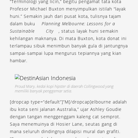
“Terminologi yang licin,” begitu pengamat tata kota
Profesor Michael Buxton menyimpulkan istilah “layak
huni.” Semakin jauh dari pusat kota, tulisnya tajam
dalam buku
Planning Melbourne: Lessons for a
Sustainable
City
, status layak huni semakin
kehilangan maknanya. Di mata Buxton, kota donat ini
terlampau sibuk menimbun banyak gula di jantungnya
sampai-sampai lupa mengurus tepiannya yang kian
hambar.
Proud Mary, kedai kopi hipster di daerah Collingwood yang
memiliki banyak penggemar setia.
[dropcap type=”default”]”M[/dropcap]elbourne adalah
ibu kota seni jalanan Australia,” ujar Ashley Goudie
dengan tangan menggenggam kaleng cat semprot.
Saya menemuinya di Hosier Lane, seutas gang di
mana seluruh dindingnya dilapisi mural dan grafiti.