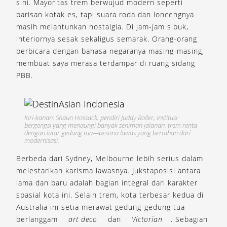
sini. Mayoritas trem berwujud modern seperti
barisan kotak es, tapi suara roda dan loncengnya
masih melantunkan nostalgia. Di jam-jam sibuk,
interiornya sesak sekaligus semarak. Orang-orang
berbicara dengan bahasa negaranya masing-masing,
membuat saya merasa terdampar di ruang sidang
PBB.
Kiri-kanan: Shaun Hossack, pendiri Juddy Roller, institusi
bergengsi yang menaungi banyak seniman jalanan; trem renta
dengan latar gedung tua—pesona lawas yang bertahan dari
modernisasi.
Berbeda dari Sydney, Melbourne lebih serius dalam
melestarikan karisma lawasnya. Jukstaposisi antara
lama dan baru adalah bagian integral dari karakter
spasial kota ini. Selain trem, kota terbesar kedua di
Australia ini setia merawat gedung-gedung tua
berlanggam
art deco
dan
Victorian
. Sebagian