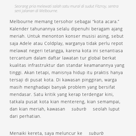
Seorang pria melewati salah satu mural di sudut Fitzroy, sentra
seni jalanan di Melbourne.
Melbourne memang tersohor sebagai “kota acara.”
Kalender tahunannya selalu dipenuhi beragam ajang
meriah. Untuk menonton konser musisi asing, sebut
saja Adele atau Coldplay, warganya tidak perlu repot
melawat negeri tetangga, karena kota ini senantiasa
tercantum dalam daftar lawatan tur global berkat
kualitas infrastruktur dan standar keamanannya yang
tinggi. Akan tetapi, manisnya hidup itu praktis hanya
tersaji di pusat kota. Di kawasan pinggiran, warga
masih menghadapi banyak problem yang bersifat
mendasar. Satu kritik yang kerap terdengar kini,
tatkala pusat kota kian mentereng, kian semampai,
dan kian meriah, kawasan
suburb
seolah luput
dari perhatian.
Menaiki kereta, saya meluncur ke
suburb