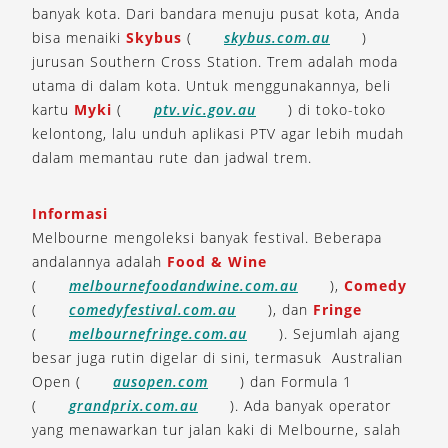
banyak kota. Dari bandara menuju pusat kota, Anda
bisa menaiki
Skybus
(
skybus.com.au
)
jurusan Southern Cross Station. Trem adalah moda
utama di dalam kota. Untuk menggunakannya, beli
kartu
Myki
(
ptv.vic.gov.au
) di toko-toko
kelontong, lalu unduh aplikasi PTV agar lebih mudah
dalam memantau rute dan jadwal trem.
Informasi
Melbourne mengoleksi banyak festival. Beberapa
andalannya adalah
Food & Wine
(
melbournefoodandwine.com.au
),
Comedy
(
comedyfestival.com.au
), dan
Fringe
(
melbournefringe.com.au
). Sejumlah ajang
besar juga rutin digelar di sini, termasuk Australian
Open (
ausopen.com
) dan Formula 1
(
grandprix.com.au
). Ada banyak operator
yang menawarkan tur jalan kaki di Melbourne, salah