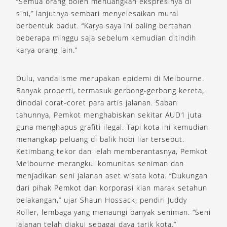
“Semua orang boleh menuangkan ekspresinya di
sini,” lanjutnya sembari menyelesaikan mural
berbentuk badut. “Karya saya ini paling bertahan
beberapa minggu saja sebelum kemudian ditindih
karya orang lain.”
Dulu, vandalisme merupakan epidemi di Melbourne.
Banyak properti, termasuk gerbong-gerbong kereta,
dinodai corat-coret para artis jalanan. Saban
tahunnya, Pemkot menghabiskan sekitar AUD1 juta
guna menghapus grafiti ilegal. Tapi kota ini kemudian
menangkap peluang di balik hobi liar tersebut.
Ketimbang tekor dan lelah memberantasnya, Pemkot
Melbourne merangkul komunitas seniman dan
menjadikan seni jalanan aset wisata kota. “Dukungan
dari pihak Pemkot dan korporasi kian marak setahun
belakangan,” ujar Shaun Hossack, pendiri Juddy
Roller, lembaga yang menaungi banyak seniman. “Seni
jalanan telah diakui sebagai daya tarik kota.”