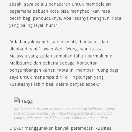
sesak, saya selalu penasaran untuk mempelajari
bagaimana sebuah kota bisa menghadirkan rasa
betah bagi penduduknya. Apa rasanya menghuni kota
yang paling layak huni?
“Ada banyak yang bisa dinikmati, dipelajari, dan
dicoba di sini,” jawab Weili Wong, wanita asal
Malaysia yang sudah sembilan tahun bermukim di
Melbourne dan bekerja sebagai konsultan
pengembangan karier. “Kota ini memberi ruang bagi
saya untuk menempa diri, di lingkungan yang
kualitasnya lebih baik dalam banyak aspek.”
Kiri-kanan: Mural karya Adnate, seniman asal Melbourne, yang
menampilkan wanita Tibet; Weili Wong, wanita asal Malaysia
yang sudah menetap di Melbourne selama sembilan tahun.
Diukur menggunakan banyak parameter, kualitas