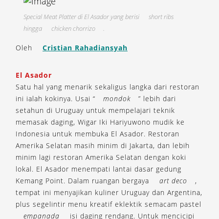
Special Meat Platter di El Asador yang berisi
short ribs
hingga
chicken chorrizo
.
Oleh
Cristian Rahadiansyah
El Asador
Satu hal yang menarik sekaligus langka dari restoran
ini ialah kokinya. Usai “
mondok
” lebih dari
setahun di Uruguay untuk mempelajari teknik
memasak daging, Wigar Iki Hariyuwono mudik ke
Indonesia untuk membuka El Asador. Restoran
Amerika Selatan masih minim di Jakarta, dan lebih
minim lagi restoran Amerika Selatan dengan koki
lokal. El Asador menempati lantai dasar gedung
Kemang Point. Dalam ruangan bergaya
art deco
,
tempat ini menyajikan kuliner Uruguay dan Argentina,
plus segelintir menu kreatif eklektik semacam pastel
empanada
isi daging rendang. Untuk mencicipi