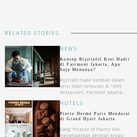
RELATED STORIES
NEWS
Konsep Rijsttafel Kini Hadir
di Fairmont Jakarta, Apa
Saja Menunya?
Rijsttafel hadir kembali dalam
versi lebih terkurasi di 1945
Restaurant, Fairmont Jakarta;
lebih modern, namun tetap
HOTELS
berakar pada rasa Nusantara.
Pierre Hermé Paris Mendarat
di Grand Hyatt Jakarta
Sang ‘Picasso of Pastry’ kini
menghadirkan deretan kreasi