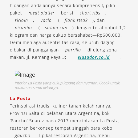
hidangan andalannya secara komprehensif, pilih
paket
meat platter
berisi
short ribs
,
sirloin
,
vacio
(
flank steak
), dan
picanha
(
sirloin cap
) dengan total bobot 1,2
kilogram dan harga cukup bersahabat—Rp600.000.
Demi menjaga autentisitas rasa, seluruh daging
dibakar di panggangan
parrilla
di ujung zona
makan. Jl. Kemang Raya 3;
elasador.co.id
.
Interior La Posta yang cukup lapang dan nyaman. Cocok untuk
makan bersama keluarga.
La Posta
Terinspirasi tradisi kuliner tanah kelahirannya,
Provinsi Salta di belahan utara Argentina, koki
‘Pancho’ Suarez pada 2017 menciptakan La Posta,
restoran berkonsep tempat singgah para koboi
gaucho
. Tipikal restoran Argentina, menu