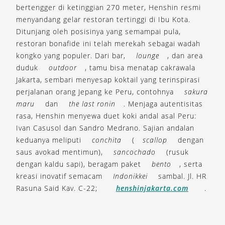
bertengger di ketinggian 270 meter, Henshin resmi
menyandang gelar restoran tertinggi di Ibu Kota.
Ditunjang oleh posisinya yang semampai pula,
restoran bonafide ini telah merekah sebagai wadah
kongko yang populer. Dari bar,
lounge
, dan area
duduk
outdoor
, tamu bisa menatap cakrawala
Jakarta, sembari menyesap koktail yang terinspirasi
perjalanan orang Jepang ke Peru, contohnya
sakura
maru
dan
the last ronin
. Menjaga autentisitas
rasa, Henshin menyewa duet koki andal asal Peru:
Ivan Casusol dan Sandro Medrano. Sajian andalan
keduanya meliputi
conchita
(
scallop
dengan
saus avokad mentimun),
sancochado
(rusuk
dengan kaldu sapi), beragam paket
bento
, serta
kreasi inovatif semacam
Indonikkei
sambal. Jl. HR
Rasuna Said Kav. C-22;
henshinjakarta.com
.