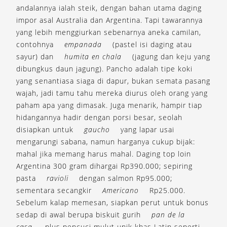
andalannya ialah steik, dengan bahan utama daging
impor asal Australia dan Argentina. Tapi tawarannya
yang lebih menggiurkan sebenarnya aneka camilan,
contohnya
empanada
(pastel isi daging atau
sayur) dan
humita en chala
(jagung dan keju yang
dibungkus daun jagung). Pancho adalah tipe koki
yang senantiasa siaga di dapur, bukan semata pasang
wajah, jadi tamu tahu mereka diurus oleh orang yang
paham apa yang dimasak. Juga menarik, hampir tiap
hidangannya hadir dengan porsi besar, seolah
disiapkan untuk
gaucho
yang lapar usai
mengarungi sabana, namun harganya cukup bijak:
mahal jika memang harus mahal. Daging top loin
Argentina 300 gram dihargai Rp390.000; sepiring
pasta
ravioli
dengan salmon Rp95.000;
sementara secangkir
Americano
Rp25.000.
Sebelum kalap memesan, siapkan perut untuk bonus
sedap di awal berupa biskuit gurih
pan de la
casa
, plus pencuci mulut unik khas Latin seperti