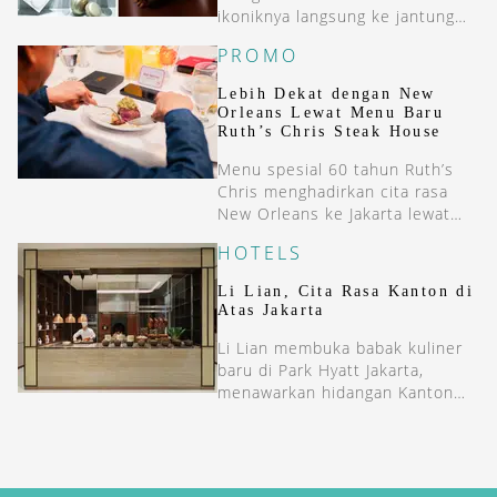
ikoniknya langsung ke jantung
ibu kota bagi para pencinta
PROMO
haute pâtisserie.
Lebih Dekat dengan New
Orleans Lewat Menu Baru
Ruth’s Chris Steak House
Menu spesial 60 tahun Ruth’s
Chris menghadirkan cita rasa
New Orleans ke Jakarta lewat
hidangan seafood klasik dan
HOTELS
steak sizzling khas mereka.
Li Lian, Cita Rasa Kanton di
Atas Jakarta
Li Lian membuka babak kuliner
baru di Park Hyatt Jakarta,
menawarkan hidangan Kanton
dalam suasana Tiongkok yang
kental.