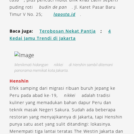
puding roti
budin de pan
. Jl. Karet Pasar Baru
Timur V No. 25;
laposta.id
.
Baca juga:
Terobosan Nekat Pantja
;
4
Kedai Jamu Trendi di Jakarta
Menikmati hidangan
nikkei
di Henshin sambil ditemani
panorama memikat kota Jakarta.
Henshin
Efek samping dari migrasi ribuan buruh Jepang ke
Peru pada abad ke-19,
nikkei
adalah tradisi
kuliner yang memadukan bahan dapur Peru dan
teknik masak Negeri Sakura. Sudah ada beberapa
restoran yang menyajikannya di Jakarta, tapi Henshin
punya satu aset yang sulit ditandingi: lokasinya.
Menempati tiga lantai teratas The Westin Jakarta dan