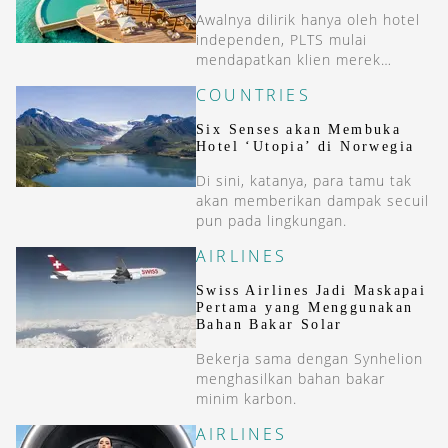
Awalnya dilirik hanya oleh hotel
independen, PLTS mulai
mendapatkan klien merek
waralaba.
COUNTRIES
Six Senses akan Membuka
Hotel ‘Utopia’ di Norwegia
Di sini, katanya, para tamu tak
akan memberikan dampak secuil
pun pada lingkungan.
AIRLINES
Swiss Airlines Jadi Maskapai
Pertama yang Menggunakan
Bahan Bakar Solar
Bekerja sama dengan Synhelion
menghasilkan bahan bakar
minim karbon.
AIRLINES