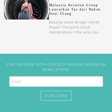
Malaysia Aviation Group
Luncurkan Tas dari Bahan
Daur Ulang
Bekerja sama dengan merek
fesyen Theselina untuk
memproduksi lima jenis tas
tangan ramah lingkungan.
STAY INSPIRED WITH OUR DESTINASIAN INDONESIA
NEWSLETTERS
SUBSCRIBE