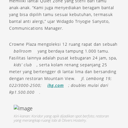
memiliki lantai Quiet Zone yang steril dari tamu
anak-anak. “Kami juga menyediakan beragam bantal
yang bisa dipilih tamu sesuai kebutuhan, termasuk
bantal anti alergi,” ujar Widagdo Triyogie Sanyoto,
Communications Manager.
Crowne Plaza mengoleksi 12 ruang rapat dan sebuah
ballroom
yang berdaya tampung 1.000 tamu.
Fasilitas lainnya adalah pusat kebugaran 24 jam, spa,
kids’ club
, serta kolam renang sepanjang 25
meter yang bertengger di lantai lima dan bersanding
dengan restoran Mountain View.
Jl. Lembong 19;
022/3000-2500;
ihg.com
; doubles mulai dari
Rp1.500.000
.
Kiri-kanan: Koridor yang apik dijadikan spot berfoto; restoran
yang merangkap ruang lobi di Olivers Hostelry.