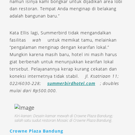
namun isinya kami bongkar untuk dijadikan area lobi
dan restoran. Tempat Anda menginap di belakang
adalah bangunan baru.”
Kata Ellis lagi, Summerbird tidak mengandalkan
fasilitas
wah
untuk memikat tamu, melainkan
“pengalaman menginap dengan kearifan lokal.”
Mungkin karena masih baru, hotel ini masih harus
giat berbenah untuk menunjukkan kearifan lokal
tersebut. Pelayanannya kerap kurang cekatan dan
koneksi internetnya tidak stabil.
Jl. Ksatriaan 11;
022/6030-228;
summerbirdhotel.com
; doubles
mulai dari Rp500.000.
Kiri-kanan: Desain kamar mewah di Crowne Plaza Bandung;
salah satu sudut restoran Mosaic di Crowne Plaza Bandung.
Crowne Plaza Bandung