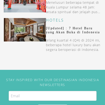
Menelusuri beberapa tempat di
Kuala Lumpur selama 48 Jam:
wisata spiritual dan jelajah pusat
seni di tengah kota.
HOTELS
[Updated] : 7 Hotel Baru
yang Akan Buka di Indonesia
Jelang kuartal 4 (Q4) di 2024 ini,
beberapa hotel luxury baru akan
segera beroperasi di Indonesia.
STAY INSPIRED WITH OUR DESTINASIAN INDONESIA
NEWSLETTERS