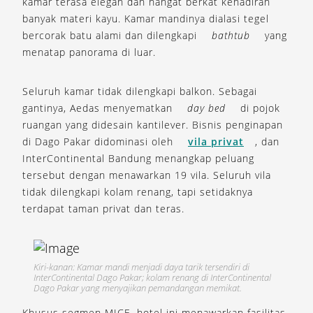
kamar terasa elegan dan hangat berkat kehadiran
banyak materi kayu. Kamar mandinya dialasi tegel
bercorak batu alami dan dilengkapi
bathtub
yang
menatap panorama di luar.
Seluruh kamar tidak dilengkapi balkon. Sebagai
gantinya, Aedas menyematkan
day bed
di pojok
ruangan yang didesain kantilever. Bisnis penginapan
di Dago Pakar didominasi oleh
vila privat
, dan
InterContinental Bandung menangkap peluang
tersebut dengan menawarkan 19 vila. Seluruh vila
tidak dilengkapi kolam renang, tapi setidaknya
terdapat taman privat dan teras.
Kiri-kanan: Kamar mandi menjadi daya tarik tersendiri di
InterContinental Dago Pakar; kolam renang di InterContinental
Dago Pakar yang menyajikan pemandangan memikat.
Khusus segmen MICE, hotel ini menawarkan fasilitas