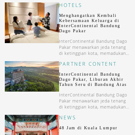
HOTELS
Menghangatkan Kembali
Kebersamaan Keluarga di
InterContinental Bandung
Dago Pakar
InterContinental Bandung Dago
Pakar menawarkan jeda tenang
di ketinggian kota, memadukan
layanan internasional dengan
PARTNER CONTENT
suasana pegunungan Bandung.
InterContinental Bandung
Dago Pakar, Liburan Akhir
Tahun Seru di Bandung Atas
InterContinental Bandung Dago
Pakar menawarkan jeda tenang
di ketinggian kota, memadukan
layanan internasional dengan
NEWS
suasana pegunungan Bandung.
48 Jam di Kuala Lumpur