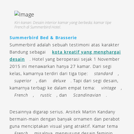
Kiri-kanan: Desain interior kamar yang berbeda; kamar tipe
French di Summerbird Hotel.
Summerbird Bed & Brasserie
Summerbird adalah sebuah testimoni atas karakter
Bandung sebagai
kota kreatif yang menghargai
desain
. Hotel yang beroperasi sejak 1 November
2015 ini menawarkan hanya 27 kamar. Dari segi
kelas, kamarnya terdiri dari tiga tipe:
standard
,
superior
, dan
deluxe
. Tapi dari segi desain,
kamarnya terbagi ke dalam empat tema:
vintage
,
French
,
rustic
, dan
Scandinavian
.
Desainnya digarap serius. Arsitek Martin Kandany
bermain-main dengan banyak ornamen dan perabot
guna menciptakan visual yang atraktif. Kamar tema
French
misalnya, mengusung desain feminin