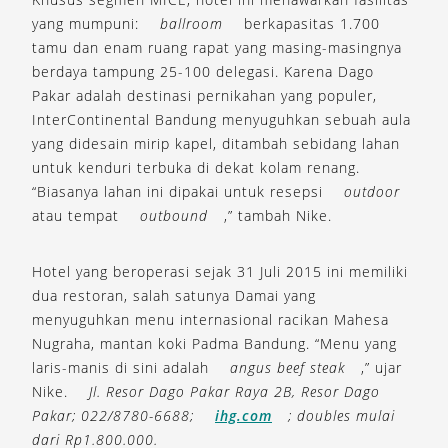
yang mumpuni:
ballroom
berkapasitas 1.700
tamu dan enam ruang rapat yang masing-masingnya
berdaya tampung 25-100 delegasi. Karena Dago
Pakar adalah destinasi pernikahan yang populer,
InterContinental Bandung menyuguhkan sebuah aula
yang didesain mirip kapel, ditambah sebidang lahan
untuk kenduri terbuka di dekat kolam renang.
“Biasanya lahan ini dipakai untuk resepsi
outdoor
atau tempat
outbound
,” tambah Nike.
Hotel yang beroperasi sejak 31 Juli 2015 ini memiliki
dua restoran, salah satunya Damai yang
menyuguhkan menu internasional racikan Mahesa
Nugraha, mantan koki Padma Bandung. “Menu yang
laris-manis di sini adalah
angus beef steak
,” ujar
Nike.
Jl. Resor Dago Pakar Raya 2B, Resor Dago
Pakar; 022/8780-6688;
ihg.com
; doubles mulai
dari Rp1.800.000.