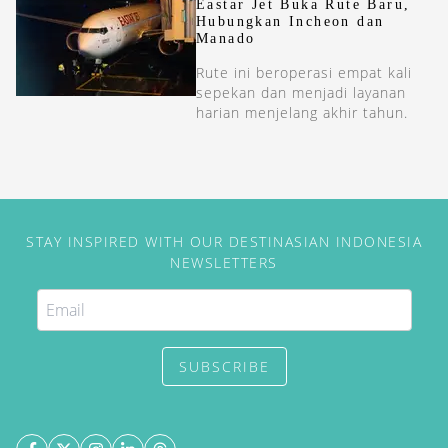
Eastar Jet Buka Rute Baru,
Hubungkan Incheon dan
Manado
Rute ini beroperasi empat kali
sepekan dan menjadi layanan
harian menjelang akhir tahun.
STAY INSPIRED WITH OUR DESTINASIAN INDONESIA
NEWSLETTERS
SUBSCRIBE