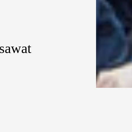
esawat
rlines
egional dengan
kAir
. Kini
n rute di Asia