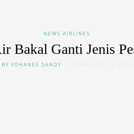
NEWS
AIRLINES
ir Bakal Ganti Jenis P
BY
YOHANES SANDY
|
FEBRUARY 10, 2014
default”]P[/dropcap]ada 21 Februari 1989, Singapore Ai
adewinds, anak usahanya yang khusus melayani pasar r
Seri Begawan. Pada 1992, namanya berubah menjadi
Sil
25 tahun beroperasi, maskapai ini telah melayani puluha
suk Indonesia.