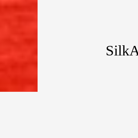
SilkA
[dropcap type=”
meluncurkan Tr
tujuan Bandar 
setelah hampir 
Tenggara terma