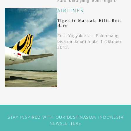
kursi baru yang lebih ringan.
AIRLINES
Tigerair Mandala Rilis Rute
Baru
Rute Yogyakarta – Palembang
bisa dinikmati mulai 1 Oktober
2013.
STAY INSPIRED WITH OUR DESTINASIAN INDONESIA
NEWSLETTERS