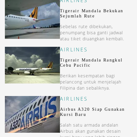
AIRLINES
Tigerair Mandala Bekukan
Sejumlah Rute
Sebelas rute dibekukan,
penumpang bisa ganti jadwal
atau tiket diuangkan kembali.
AIRLINES
Tigerair Mandala Rangkul
Cebu Pacific
Berikan kesempatan bagi
pelancong untuk menjelajah
Filipina dan sebaliknya.
AIRLINES
Airbus A320 Siap Gunakan
Kursi Baru
Salah satu armada andalan
Airbus akan gunakan desain