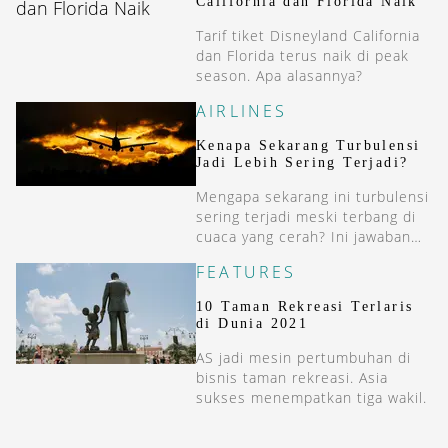
California dan Florida Naik
Tarif tiket Disneyland California
dan Florida terus naik di peak
season. Apa alasannya?
AIRLINES
Kenapa Sekarang Turbulensi
Jadi Lebih Sering Terjadi?
Mengapa sekarang ini turbulensi
sering terjadi meski terbang di
cuaca yang cerah? Ini jawaban
para ilmuwan.
FEATURES
10 Taman Rekreasi Terlaris
di Dunia 2021
AS jadi mesin pertumbuhan di
bisnis taman rekreasi. Asia
sukses menempatkan tiga wakil.