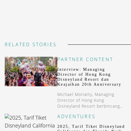
RELATED STORIES
PARTNER CONTENT
Interview: Managing
Director of Hong Kong
Disneyland Resort dan
Keajaiban 20th Anniversary
Michael Moriarty, Managing
Director of Hong Kong
Disneyland Resort berbincang
dengan DestinAsian Indonesia
ADVENTURES
untuk berbagi keseruan spesial
saat perayaan 20 tahun
2025, Tarif Tiket Disneyland
anniversary mereka.