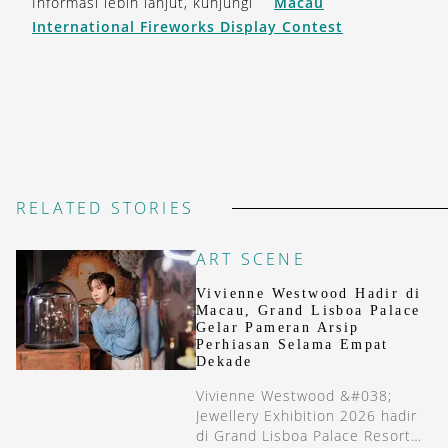
Informasi lebih lanjut, kunjungi
Macau
International Fireworks Display Contest
RELATED STORIES
ART SCENE
Vivienne Westwood Hadir di
Macau, Grand Lisboa Palace
Gelar Pameran Arsip
Perhiasan Selama Empat
Dekade
Vivienne Westwood &#038;
Jewellery Exhibition 2026 hadir
di Grand Lisboa Palace Resort