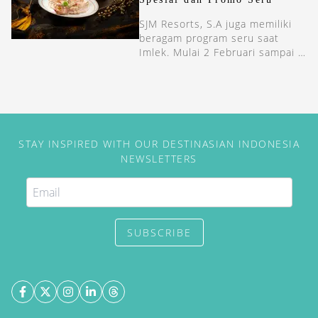
SJM Resorts, S.A juga memiliki
beragam program seru saat
Imlek. Mulai 2 Februari sampai 8
Maret, Grand Lisboa Palace
Resort Macau akan memanjakan
para tamu dengan perayaan seru
sampai hadiah-hadiah untuk
seluruh keluarga.
STAY INSPIRED WITH OUR DESTINASIAN INDONESIA
NEWSLETTERS
SUBSCRIBE