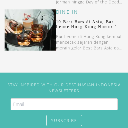
Jerman hingga Day of the Dead
di Meksiko.
DINE IN
10 Best Bars di Asia, Bar
Leone Hong Kong Nomor 1
Bar Leone di Hong Kong kembali
mencetak sejarah dengan
meraih gelar Best Bars Asia dan
Best Bars in Hong Kong,
STAY INSPIRED WITH OUR DESTINASIAN INDONESIA
NEWSLETTERS
SUBSCRIBE