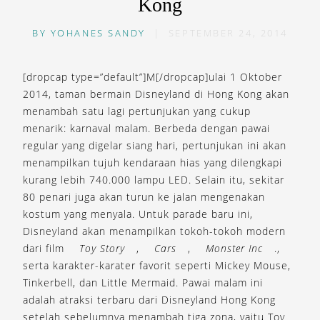
Kong
BY
YOHANES SANDY
|
SEPTEMBER 24, 2014
[dropcap type=”default”]M[/dropcap]ulai 1 Oktober
2014, taman bermain Disneyland di Hong Kong akan
menambah satu lagi pertunjukan yang cukup
menarik: karnaval malam. Berbeda dengan pawai
regular yang digelar siang hari, pertunjukan ini akan
menampilkan tujuh kendaraan hias yang dilengkapi
kurang lebih 740.000 lampu LED. Selain itu, sekitar
80 penari juga akan turun ke jalan mengenakan
kostum yang menyala. Untuk parade baru ini,
Disneyland akan menampilkan tokoh-tokoh modern
dari film
Toy Story
,
Cars
,
Monster Inc
.,
serta karakter-karater favorit seperti Mickey Mouse,
Tinkerbell, dan Little Mermaid. Pawai malam ini
adalah atraksi terbaru dari Disneyland Hong Kong
setelah sebelumnya menambah tiga zona, yaitu Toy