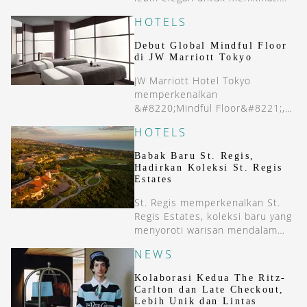
Singapura lewat paket Stay
HOTELS
&#038; Explore.
Debut Global Mindful Floor
di JW Marriott Tokyo
JW Marriott Hotel Tokyo
memperkenalkan
&#8220;Mindful Floor&#8221;,
sebuah suaka urban dengan
HOTELS
filosofi Zen dan kemewahan
holistik.
Babak Baru St. Regis,
Hadirkan Koleksi St. Regis
Estates
St. Regis memperkenalkan St.
Regis Estates, koleksi baru yang
menyoroti warisan mendalam
dan pengalaman estate living
NEWS
khas keluarga Astor.
Kolaborasi Kedua The Ritz-
Carlton dan Late Checkout,
Lebih Unik dan Lintas