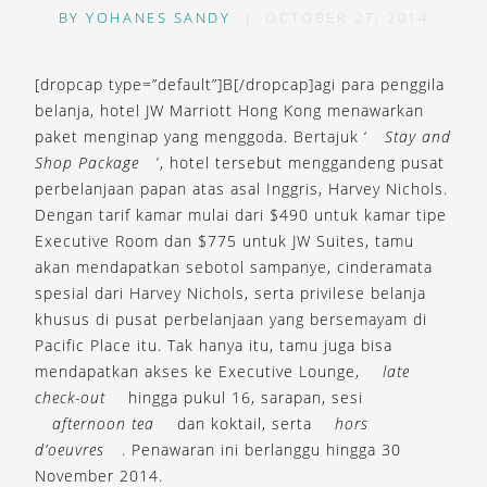
BY
YOHANES SANDY
|
OCTOBER 27, 2014
[dropcap type=”default”]B[/dropcap]agi para penggila
belanja, hotel JW Marriott Hong Kong menawarkan
paket menginap yang menggoda. Bertajuk ‘
Stay and
Shop Package
’, hotel tersebut menggandeng pusat
perbelanjaan papan atas asal Inggris, Harvey Nichols.
Dengan tarif kamar mulai dari $490 untuk kamar tipe
Executive Room dan $775 untuk JW Suites, tamu
akan mendapatkan sebotol sampanye, cinderamata
spesial dari Harvey Nichols, serta privilese belanja
khusus di pusat perbelanjaan yang bersemayam di
Pacific Place itu. Tak hanya itu, tamu juga bisa
mendapatkan akses ke Executive Lounge,
late
check-out
hingga pukul 16, sarapan, sesi
afternoon tea
dan koktail, serta
hors
d’oeuvres
. Penawaran ini berlanggu hingga 30
November 2014.