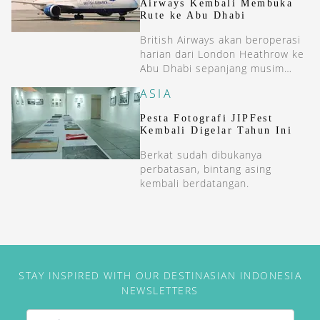
Airways Kembali Membuka
Rute ke Abu Dhabi
British Airways akan beroperasi
harian dari London Heathrow ke
Abu Dhabi sepanjang musim
panas 2024.
ASIA
Pesta Fotografi JIPFest
Kembali Digelar Tahun Ini
Berkat sudah dibukanya
perbatasan, bintang asing
kembali berdatangan.
STAY INSPIRED WITH OUR DESTINASIAN INDONESIA
NEWSLETTERS