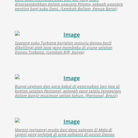
dipersembahkan dalam upacara Pilamo, sebuah upacara
penting bagi suku Dani. (Lembah Baliem, Papua Barat)
Seorang suku Turkana berjalan menuju danau kecil
dikelilingi oleh lava yang membeku di ujung selatan
Danau Turkana. (Lembah Rift, Kenya)
Buaya cayman dan para koboi di peternakan San Jose di
bagian selatan Pantanal, wilayah yang selalu tenggelam
dalam banjir musiman setiap tahun. (Pantanal, Brazil)
Morani (pejuang) muda dari desa nelayan El Molo di
Layeni yang terletak di area vulkanis di pesisir Danau