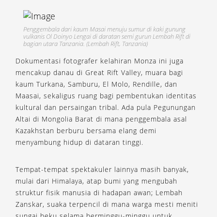
Penggembala dari kaum Masai menuju sumur di kaki gunung
vulkanis Ol Doinyo Lengai di daratan semi gurun Lembah Rift di
bagian utara Tanzania. (Lembah Rift, Tanzania)
Dokumentasi fotografer kelahiran Monza ini juga
mencakup danau di Great Rift Valley, muara bagi
kaum Turkana, Samburu, El Molo, Rendille, dan
Maasai, sekaligus ruang bagi pembentukan identitas
kultural dan persaingan tribal. Ada pula Pegunungan
Altai di Mongolia Barat di mana penggembala asal
Kazakhstan berburu bersama elang demi
menyambung hidup di dataran tinggi.
Tempat-tempat spektakuler lainnya masih banyak,
mulai dari Himalaya, atap bumi yang mengubah
struktur fisik manusia di hadapan awan; Lembah
Zanskar, suaka terpencil di mana warga mesti meniti
sungai beku selama berminggu-minggu untuk