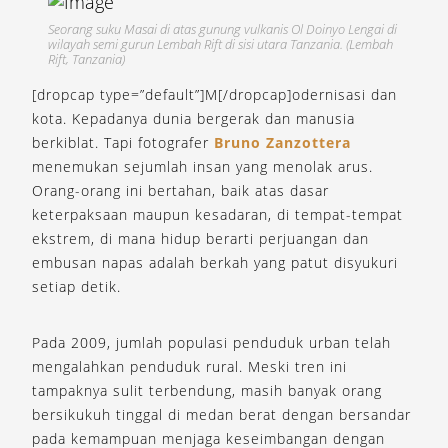
Seorang suku Masai di atas gunung vulkanis Ol Doinyo Lengai di
wilayah semi gurun Lembah Rift di sisi utara Tanzania. (Lembah
Rift, Tanzania)
[dropcap type=”default”]M[/dropcap]odernisasi dan
kota. Kepadanya dunia bergerak dan manusia
berkiblat. Tapi fotografer
Bruno Zanzottera
menemukan sejumlah insan yang menolak arus.
Orang-orang ini bertahan, baik atas dasar
keterpaksaan maupun kesadaran, di tempat-tempat
ekstrem, di mana hidup berarti perjuangan dan
embusan napas adalah berkah yang patut disyukuri
setiap detik.
Pada 2009, jumlah populasi penduduk urban telah
mengalahkan penduduk rural. Meski tren ini
tampaknya sulit terbendung, masih banyak orang
bersikukuh tinggal di medan berat dengan bersandar
pada kemampuan menjaga keseimbangan dengan