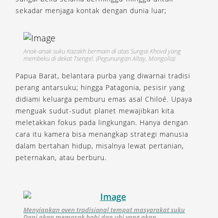
sekadar menjaga kontak dengan dunia luar;
Anak-anak suku Kazakh bermain di atas Sungai Khovd yang
membeku di dekat Tsengel. (Pegunungan Altay, Mongolia)
Papua Barat, belantara purba yang diwarnai tradisi
perang antarsuku; hingga Patagonia, pesisir yang
didiami keluarga pemburu emas asal Chiloé. Upaya
menguak sudut-sudut planet mewajibkan kita
meletakkan fokus pada lingkungan. Hanya dengan
cara itu kamera bisa menangkap strategi manusia
dalam bertahan hidup, misalnya lewat pertanian,
peternakan, atau berburu.
Menyiapkan oven tradisional tempat masyarakat suku
Dani akan memasak babi dan ubi yang akan