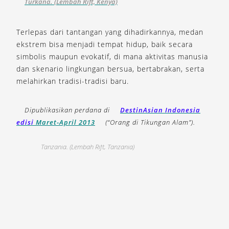
Turkana. (Lembah Rift, Kenya)
Terlepas dari tantangan yang dihadirkannya, medan
ekstrem bisa menjadi tempat hidup, baik secara
simbolis maupun evokatif, di mana aktivitas manusia
dan skenario lingkungan bersua, bertabrakan, serta
melahirkan tradisi-tradisi baru.
Dipublikasikan perdana di
DestinAsian Indonesia
edisi
Maret-April 2013
(“Orang di Tikungan Alam”).
Seorang suku Masai di atas gunung vulkanis Ol Doinyo
Lengai di wilayah semi gurun Lembah Rift di sisi utara
Tanzania. (Lembah Rift, Tanzania)
a