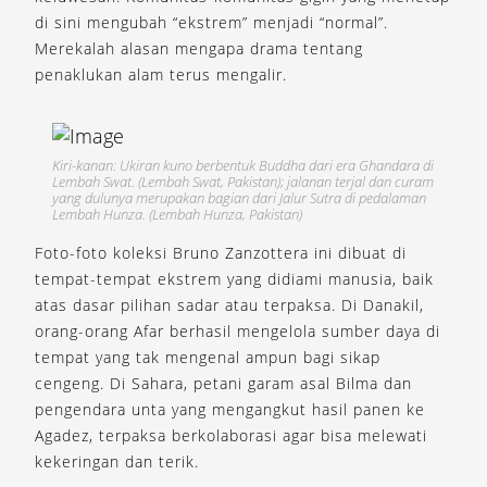
di sini mengubah “ekstrem” menjadi “normal”.
Merekalah alasan mengapa drama tentang
penaklukan alam terus mengalir.
Kiri-kanan: Ukiran kuno berbentuk Buddha dari era Ghandara di
Lembah Swat. (Lembah Swat, Pakistan); jalanan terjal dan curam
yang dulunya merupakan bagian dari Jalur Sutra di pedalaman
Lembah Hunza. (Lembah Hunza, Pakistan)
Foto-foto koleksi Bruno Zanzottera ini dibuat di
tempat-tempat ekstrem yang didiami manusia, baik
atas dasar pilihan sadar atau terpaksa. Di Danakil,
orang-orang Afar berhasil mengelola sumber daya di
tempat yang tak mengenal ampun bagi sikap
cengeng. Di Sahara, petani garam asal Bilma dan
pengendara unta yang mengangkut hasil panen ke
Agadez, terpaksa berkolaborasi agar bisa melewati
kekeringan dan terik.