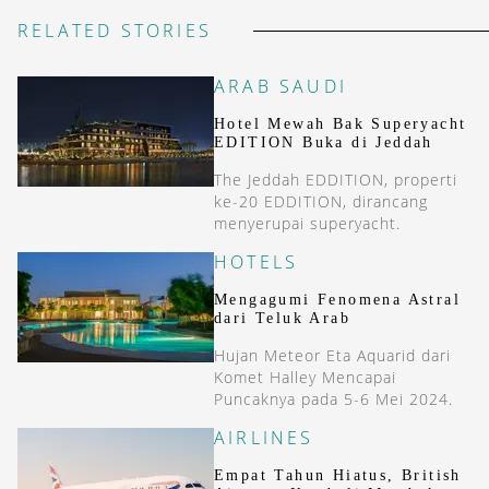
RELATED STORIES
ARAB SAUDI
Hotel Mewah Bak Superyacht
EDITION Buka di Jeddah
The Jeddah EDDITION, properti
ke-20 EDDITION, dirancang
menyerupai superyacht.
HOTELS
Mengagumi Fenomena Astral
dari Teluk Arab
Hujan Meteor Eta Aquarid dari
Komet Halley Mencapai
Puncaknya pada 5-6 Mei 2024.
AIRLINES
Empat Tahun Hiatus, British