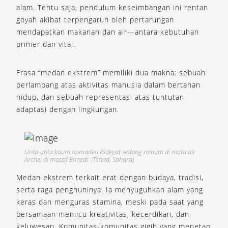
alam. Tentu saja, pendulum keseimbangan ini rentan
goyah akibat terpengaruh oleh pertarungan
mendapatkan makanan dan air—antara kebutuhan
primer dan vital.
Frasa “medan ekstrem” memiliki dua makna: sebuah
perlambang atas aktivitas manusia dalam bertahan
hidup, dan sebuah representasi atas tuntutan
adaptasi dengan lingkungan.
Unta-unta kaum nomaden Bideyat sedang minum di mata air
Archei di massif Ennedi. (Tchad, Sahara)
Medan ekstrem terkait erat dengan budaya, tradisi,
serta raga penghuninya. Ia menyuguhkan alam yang
keras dan menguras stamina, meski pada saat yang
bersamaan memicu kreativitas, kecerdikan, dan
keluwesan. Komunitas-komunitas gigih yang menetap