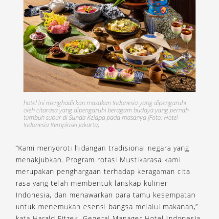
hotel ini menghadirkan masakan Indonesia yang dipengaruhi
oleh citarasa yang dipengaruhi beragam budaya yang pernah
tumbuh subur di Sunda Kelapa pada masanya (Foto: Hotel
Indonesia Kempinski Jakarta)
“Kami menyoroti hidangan tradisional negara yang
menakjubkan. Program rotasi Mustikarasa kami
merupakan penghargaan terhadap keragaman cita
rasa yang telah membentuk lanskap kuliner
Indonesia, dan menawarkan para tamu kesempatan
untuk menemukan esensi bangsa melalui makanan,”
kata Harald Fitzek, General Manager Hotel Indonesia