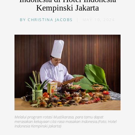
Kempinski Jakarta
BY
CHRISTINA JACOBS
|
MAY 10, 2024
Melalui program rotasi Mustikarasa, para tamu dapat
merasakan kekayaan cita rasa masakan Indonesia,(Foto; Hotel
Indonesia Kempinski Jakarta)