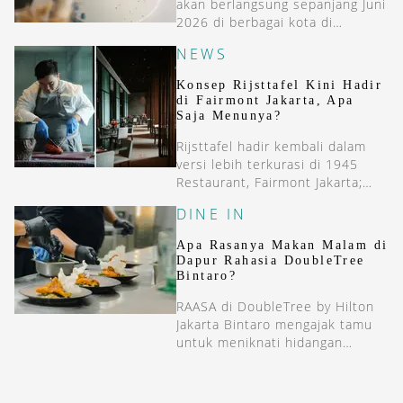
akan berlangsung sepanjang Juni
2026 di berbagai kota di
Indonesia. Dari pameran bursa
NEWS
seni, kolaborasi kuline, hingga
konser musik klasik, mana yang
Konsep Rijsttafel Kini Hadir
paling menarik perhatian Anda?
di Fairmont Jakarta, Apa
Saja Menunya?
Rijsttafel hadir kembali dalam
versi lebih terkurasi di 1945
Restaurant, Fairmont Jakarta;
lebih modern, namun tetap
DINE IN
berakar pada rasa Nusantara.
Apa Rasanya Makan Malam di
Dapur Rahasia DoubleTree
Bintaro?
RAASA di DoubleTree by Hilton
Jakarta Bintaro mengajak tamu
untuk meniknati hidangan
Nusantara langsung di depan
dapur restoran.