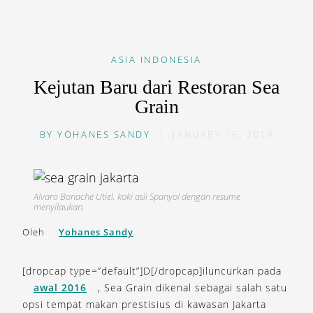
ASIA
INDONESIA
Kejutan Baru dari Restoran Sea
Grain
BY
YOHANES SANDY
|
JANUARY 15, 2019
Alvaro Bonache Utiel, koki asli Spanyol dengan resume
menyilaukan.
Oleh
Yohanes Sandy
[dropcap type=”default”]D[/dropcap]iluncurkan pada
awal 2016
, Sea Grain dikenal sebagai salah satu
opsi tempat makan prestisius di kawasan Jakarta