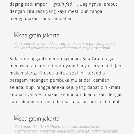
daging sapi impor
grain fed
. Dagingnya lembut
dengan cita rasa yang kaya meskipun tanpa
menggunakan saus tambahan.
Kiri-kanan: Daging cold cuts dan makanan ringan yang dapat
dinikmati sepuasnya; aneka keju impor di meja prasmanan.
Selain mengganti menu makanan, Sea Grain juga
menawarkan konsep baru yang hanya tersedia di jam
makan siang. Khusus untuk sesi ini, tersedia
beragam hidangan pembuka mulai dari camilan,
selada, sup, hingga aneka keju yang dapat dinikmati
sepuasnya. Sesi makan kemudian dilanjutkan dengan
satu hidangan utama dan satu sajian pencuci mulut.
Kiri-kanan: Sea Grain Mojito, salah satu koktail favorit;
Mediterranean Margarita yang diracik menggunakan beberapa