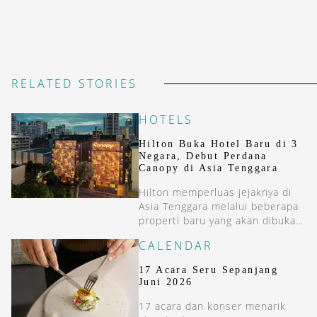
RELATED STORIES
HOTELS
Hilton Buka Hotel Baru di 3
Negara, Debut Perdana
Canopy di Asia Tenggara
Hilton memperluas jejaknya di
Asia Tenggara melalui beberapa
properti baru yang akan dibuka
dalam beberapa bulan ini.
CALENDAR
17 Acara Seru Sepanjang
Juni 2026
17 acara dan konser menarik