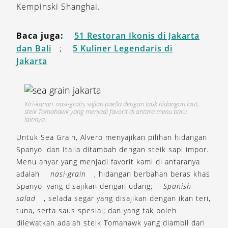
Kempinski Shanghai.
Baca juga:
51 Restoran Ikonis di Jakarta
dan Bali
;
5 Kuliner Legendaris di
Jakarta
Kiri-kanan: nasi-grain, sajian paella dengan lauk hidangan laut;
steik Tomahawk yang menjadi favorit di antara menu baru
lainnya.
Untuk Sea Grain, Alvero menyajikan pilihan hidangan
Spanyol dan Italia ditambah dengan steik sapi impor.
Menu anyar yang menjadi favorit kami di antaranya
adalah
nasi-grain
, hidangan berbahan beras khas
Spanyol yang disajikan dengan udang;
Spanish
salad
, selada segar yang disajikan dengan ikan teri,
tuna, serta saus spesial; dan yang tak boleh
dilewatkan adalah steik Tomahawk yang diambil dari