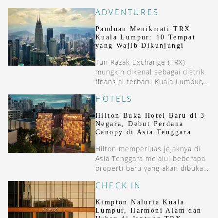
ADVENTURES
Panduan Menikmati TRX
Kuala Lumpur: 10 Tempat
yang Wajib Dikunjungi
Tun Razak Exchange (TRX)
mungkin dikenal sebagai distrik
finansial terbaru Kuala Lumpur,
tetapi kawasan ini perlahan
HOTELS
menjelma menjadi destinasi gaya
hidup yang menawarkan lebih
Hilton Buka Hotel Baru di 3
dari sekadar gedung pencakar
Negara, Debut Perdana
langit. Di balik lanskap urban
Canopy di Asia Tenggara
modernnya, pengunjung akan
Hilton memperluas jejaknya di
menemukan hotel berdesain
Asia Tenggara melalui beberapa
menarik, restoran dengan
properti baru yang akan dibuka
konsep inovatif, ruang hijau yang
dalam beberapa bulan ini.
luas, hingga berbagai tempat
CHECK IN
untuk berbelanja, bersantai, dan
[&hellip;]
Kimpton Naluria Kuala
Lumpur, Harmoni Alam dan