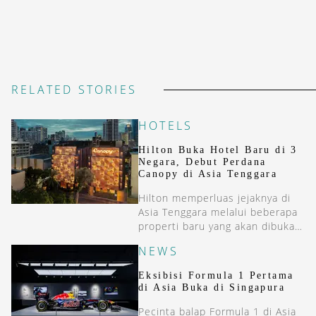
RELATED STORIES
HOTELS
Hilton Buka Hotel Baru di 3
Negara, Debut Perdana
Canopy di Asia Tenggara
Hilton memperluas jejaknya di
Asia Tenggara melalui beberapa
properti baru yang akan dibuka
dalam beberapa bulan ini.
NEWS
Eksibisi Formula 1 Pertama
di Asia Buka di Singapura
Pecinta balap Formula 1 di Asia