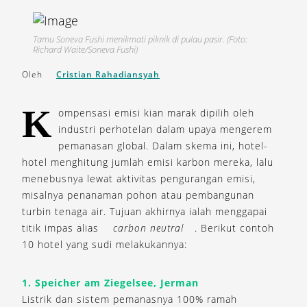
Tamu Soneva Fushi menikmati piknik di pulau pasir. (Foto:
Richard Waite/Soneva Fushi)
Oleh
Cristian Rahadiansyah
K
ompensasi emisi kian marak dipilih oleh
industri perhotelan dalam upaya mengerem
pemanasan global. Dalam skema ini, hotel-
hotel menghitung jumlah emisi karbon mereka, lalu
menebusnya lewat aktivitas pengurangan emisi,
misalnya penanaman pohon atau pembangunan
turbin tenaga air. Tujuan akhirnya ialah menggapai
titik impas alias
carbon neutral
. Berikut contoh
10 hotel yang sudi melakukannya:
1. Speicher am Ziegelsee, Jerman
Listrik dan sistem pemanasnya 100% ramah