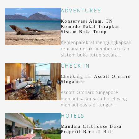
ADVENTURES
Konservasi Alam, TN
Komodo Bakal Terapkan
Sistem Buka Tutup
Kemenparekraf mengungkapkan
rencana untuk memberlakukan
sistem buka tutup secara
periodik di TN Komodo untuk
CHECK IN
konservasi.
Checking In: Ascott Orchard
Singapore
Ascott Orchard Singapore
menjadi salah satu hotel yang
menjadi oasis di tengah
keramaian dan keriuhan
HOTELS
Singapura.
Mandala Clubhouse Buka
Properti Baru di Bali