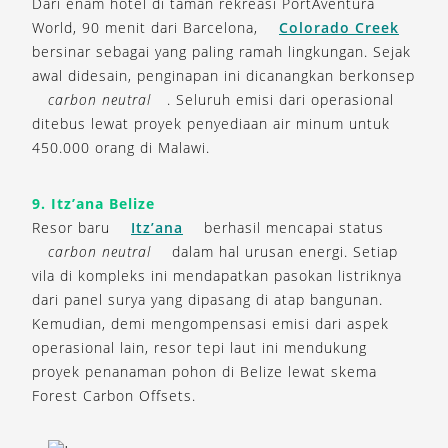
Dari enam hotel di taman rekreasi PortAventura
World, 90 menit dari Barcelona,
Colorado Creek
bersinar sebagai yang paling ramah lingkungan. Sejak
awal didesain, penginapan ini dicanangkan berkonsep
carbon neutral
. Seluruh emisi dari operasional
ditebus lewat proyek penyediaan air minum untuk
450.000 orang di Malawi.
9. Itz’ana Belize
Resor baru
Itz’ana
berhasil mencapai status
carbon neutral
dalam hal urusan energi. Setiap
vila di kompleks ini mendapatkan pasokan listriknya
dari panel surya yang dipasang di atap bangunan.
Kemudian, demi mengompensasi emisi dari aspek
operasional lain, resor tepi laut ini mendukung
proyek penanaman pohon di Belize lewat skema
Forest Carbon Offsets.