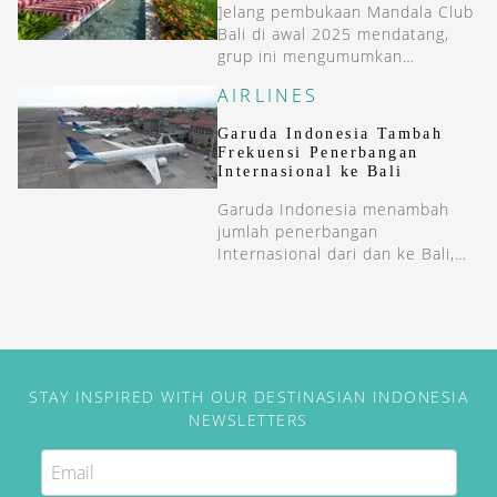
]elang pembukaan Mandala Club
Bali di awal 2025 mendatang,
grup ini mengumumkan
pembukaan properti terbarunya
AIRLINES
di Canggu, Mandala Clubhouse.
Garuda Indonesia Tambah
Frekuensi Penerbangan
Internasional ke Bali
Garuda Indonesia menambah
jumlah penerbangan
Internasional dari dan ke Bali,
yaitu dari Sydney, Melbourne,
dan juga dari Seoul.
STAY INSPIRED WITH OUR DESTINASIAN INDONESIA
NEWSLETTERS