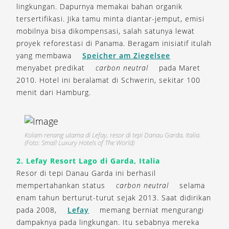
lingkungan. Dapurnya memakai bahan organik
tersertifikasi. Jika tamu minta diantar-jemput, emisi
mobilnya bisa dikompensasi, salah satunya lewat
proyek reforestasi di Panama. Beragam inisiatif itulah
yang membawa
Speicher am Ziegelsee
menyabet predikat
carbon neutral
pada Maret
2010. Hotel ini beralamat di Schwerin, sekitar 100
menit dari Hamburg.
Kolam renang utama di Lefay, resor di tepi Danau Garda, Italia.
(Foto: Small Luxury Hotels of The World)
2. Lefay Resort Lago di Garda, Italia
Resor di tepi Danau Garda ini berhasil
mempertahankan status
carbon neutral
selama
enam tahun berturut-turut sejak 2013. Saat didirikan
pada 2008,
Lefay
memang berniat mengurangi
dampaknya pada lingkungan. Itu sebabnya mereka