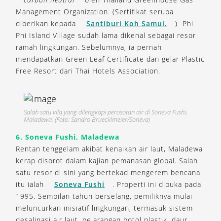
Management Organization. (Sertifikat serupa
diberikan kepada
Santiburi Koh Samui.
) Phi
Phi Island Village sudah lama dikenal sebagai resor
ramah lingkungan. Sebelumnya, ia pernah
mendapatkan Green Leaf Certificate dan gelar Plastic
Free Resort dari Thai Hotels Association.
Salah satu vila yang dilengkapi perosotan air di Soneva Fushi,
Maladewa. (Foto: Sandro Bruecklmeier/Soneva)
6. Soneva Fushi, Maladewa
Rentan tenggelam akibat kenaikan air laut, Maladewa
kerap disorot dalam kajian pemanasan global. Salah
satu resor di sini yang bertekad mengerem bencana
itu ialah
Soneva Fushi
. Properti ini dibuka pada
1995. Sembilan tahun berselang, pemiliknya mulai
meluncurkan inisiatif lingkungan, termasuk sistem
desalinasi air laut, pelarangan botol plastik, daur