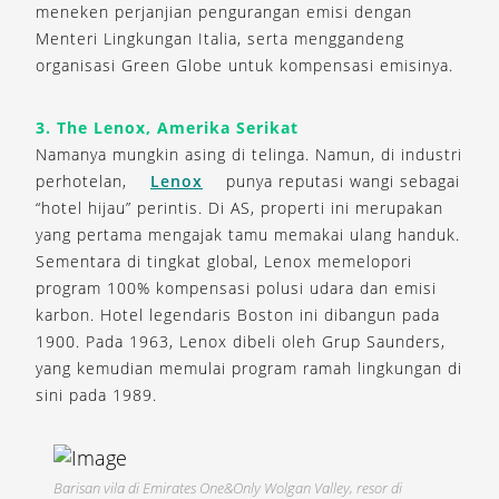
meneken perjanjian pengurangan emisi dengan
Menteri Lingkungan Italia, serta menggandeng
organisasi Green Globe untuk kompensasi emisinya.
3. The Lenox, Amerika Serikat
Namanya mungkin asing di telinga. Namun, di industri
perhotelan,
Lenox
punya reputasi wangi sebagai
“hotel hijau” perintis. Di AS, properti ini merupakan
yang pertama mengajak tamu memakai ulang handuk.
Sementara di tingkat global, Lenox memelopori
program 100% kompensasi polusi udara dan emisi
karbon. Hotel legendaris Boston ini dibangun pada
1900. Pada 1963, Lenox dibeli oleh Grup Saunders,
yang kemudian memulai program ramah lingkungan di
sini pada 1989.
Barisan vila di Emirates One&Only Wolgan Valley, resor di