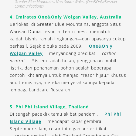
Greater Blue Mountains, New South Wales. (One&Only/Kerzner
Communications)
4. Emirates One&Only Wolgan Valley, Australia
Berlokasi di Greater Blue Mountains, anggota Situs
Warisan Dunia, resor ini tentu mesti mematuhi
kaidah bisnis ramah lingkungan—dan upayanya cukup
berhasil. Sejak dibuka pada 2009,
One&Only
Wolgan Valley
menyandang predikat
carbon
neutral.
Sistem tadah hujan, penggunaan mobil
listrik, dan penanaman pohon adalah beberapa
contoh ikhtiarnya untuk menjadi “resor hijau.” Khusus
audit emisinya, mereka menyerahkannya kepada
lembaga Landcare Research.
5. Phi Phi Island Village, Thailand
Di tengah paceklik tamu akibat pandemi,
Phi Phi
Island Village
mendapat kabar gembira.
September silam, resor ini diganjar sertifikat
carbon neutral
oleh Thailand Greenhouse Gas