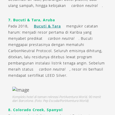
ulang sampah, hingga kebijakan
carbon neutral
.
7. Bucuti & Tara, Aruba
Pada 2018,
Bucuti & Tara
mengukir catatan
harum: menjadi resor pertama di Karibia yang
menyabet predikat
carbon neutral
. Bucuti
menggapai prestasinya dengan mematuhi
CarbonNeutral Protocol. Seluruh emisinya dihitung,
ditekan, lalu residunya ditebus lewat program
pembangunan instalasi listrik tenaga angin. Sebelum
meraih status
carbon neutral
, resor ini berhasil
mendapat sertifikat LEED Silver.
Kompleks hotel di taman rekreasi PortAventura World, 90 menit
dari Barcelona. (Foto: Pep Escoda/PortAventura World)
8. Colorado Creek, Spanyol