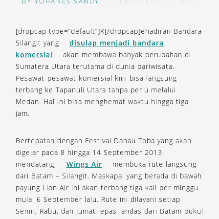
BY
YOHANES SANDY
|
SEPTEMBER 11, 2013
[dropcap type=”default”]K[/dropcap]ehadiran Bandara
Silangit yang
disulap menjadi bandara
komersial
akan membawa banyak perubahan di
Sumatera Utara terutama di dunia pariwisata.
Pesawat-pesawat komersial kini bisa langsung
terbang ke Tapanuli Utara tanpa perlu melalui
Medan. Hal ini bisa menghemat waktu hingga tiga
jam.
Bertepatan dengan Festival Danau Toba yang akan
digelar pada 8 hingga 14 September 2013
mendatang,
Wings Air
membuka rute langsung
dari Batam – Silangit. Maskapai yang berada di bawah
payung Lion Air ini akan terbang tiga kali per minggu
mulai 6 September lalu. Rute ini dilayani setiap
Senin, Rabu, dan Jumat lepas landas dari Batam pukul