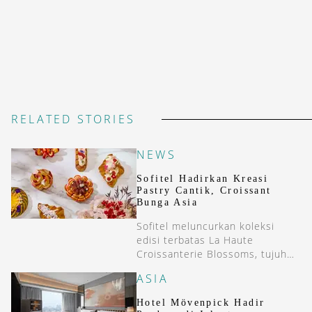
RELATED STORIES
NEWS
Sofitel Hadirkan Kreasi
Pastry Cantik, Croissant
Bunga Asia
Sofitel meluncurkan koleksi
edisi terbatas La Haute
Croissanterie Blossoms, tujuh
croissant dengan cita rasa
ASIA
bunga khas dari berbagai negara.
Hotel Mövenpick Hadir