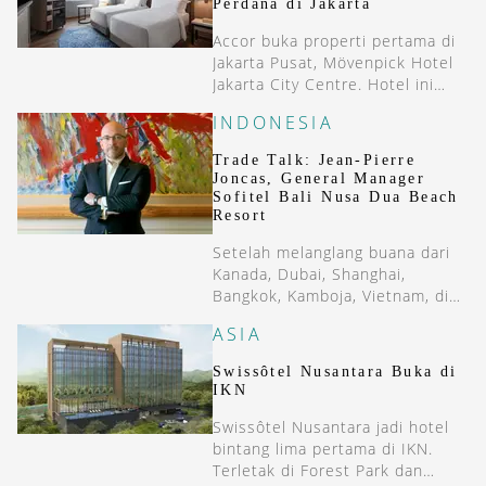
Perdana di Jakarta
Accor buka properti pertama di
Jakarta Pusat, Mövenpick Hotel
Jakarta City Centre. Hotel ini
memiliki 254 kamar yang
INDONESIA
tersebar di 23 lantai.
Trade Talk: Jean-Pierre
Joncas, General Manager
Sofitel Bali Nusa Dua Beach
Resort
Setelah melanglang buana dari
Kanada, Dubai, Shanghai,
Bangkok, Kamboja, Vietnam, dia
‘berlabuh’ di Sofitel Bali Nusa
ASIA
Dua beach Resort sebagai
General Manager.
Swissôtel Nusantara Buka di
IKN
Swissôtel Nusantara jadi hotel
bintang lima pertama di IKN.
Terletak di Forest Park dan