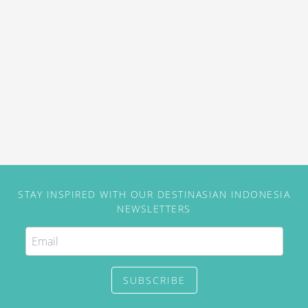
premium.
STAY INSPIRED WITH OUR DESTINASIAN INDONESIA
NEWSLETTERS
SUBSCRIBE