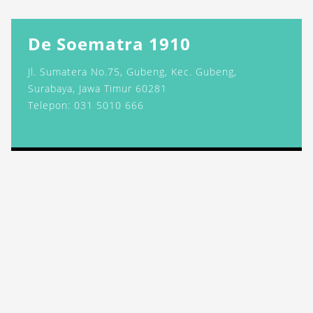
De Soematra 1910
Jl. Sumatera No.75, Gubeng, Kec. Gubeng,
Surabaya, Jawa Timur 60281
Telepon: 031 5010 666