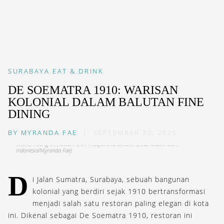
SURABAYA
EAT & DRINK
DE SOEMATRA 1910: WARISAN
KOLONIAL DALAM BALUTAN FINE
DINING
BY
MYRANDA FAE
|
SEPTEMBER 30, 2025
Interior ruang VIP, desain oleh Hidajat Endramukti. (Foto: DestinAsian
Indonesia/Myranda Fae)
D
i Jalan Sumatra, Surabaya, sebuah bangunan
kolonial yang berdiri sejak 1910 bertransformasi
menjadi salah satu restoran paling elegan di kota
ini. Dikenal sebagai De Soematra 1910, restoran ini