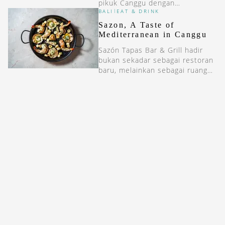
pikuk Canggu dengan
BALI
EAT & DRINK
|
menawarkan sebuah ketenangan
personal.
Sazon, A Taste of
Mediterranean in Canggu
Sazón Tapas Bar & Grill hadir
bukan sekadar sebagai restoran
baru, melainkan sebagai ruang
perayaan kebersamaan.