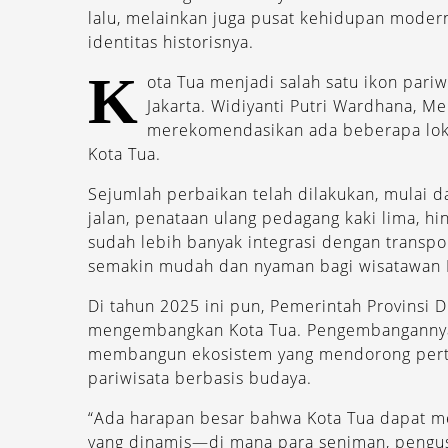
lalu, melainkan juga pusat kehidupan moder
identitas historisnya.
K
ota Tua menjadi salah satu ikon pariw
Jakarta. Widiyanti Putri Wardhana, Me
merekomendasikan ada beberapa lokas
Kota Tua.
Sejumlah perbaikan telah dilakukan, mulai d
jalan, penataan ulang pedagang kaki lima, hi
sudah lebih banyak integrasi dengan transpo
semakin mudah dan nyaman bagi wisatawan
Di tahun 2025 ini pun, Pemerintah Provinsi 
mengembangkan Kota Tua. Pengembangannya b
membangun ekosistem yang mendorong pertum
pariwisata berbasis budaya.
“Ada harapan besar bahwa Kota Tua dapat men
yang dinamis—di mana para seniman, pengus