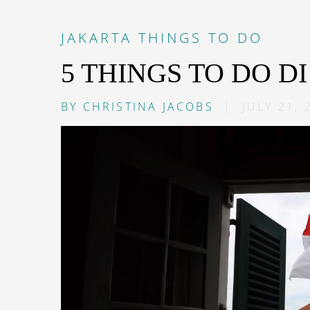
JAKARTA
THINGS TO DO
5 THINGS TO DO D
BY
CHRISTINA JACOBS
|
JULY 21, 