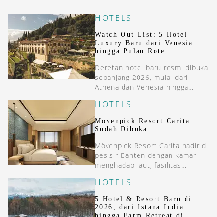
HOTELS
Watch Out List: 5 Hotel
Luxury Baru dari Venesia
hingga Pulau Rote
Deretan hotel baru resmi dibuka
sepanjang 2026, mulai dari
Athena dan Venesia hingga
Pulau Rote.
HOTELS
Movenpick Resort Carita
Sudah Dibuka
Mövenpick Resort Carita hadir di
pesisir Banten dengan kamar
menghadap laut, fasilitas
keluarga, dan area MICE
HOTELS
berkapasitas besar.
5 Hotel & Resort Baru di
2026, dari Istana India
hingga Farm Retreat di