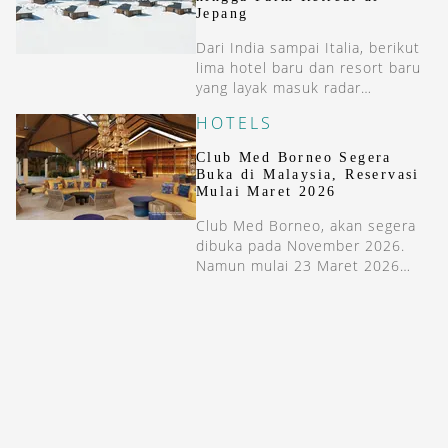
Jepang
Dari India sampai Italia, berikut
lima hotel baru dan resort baru
yang layak masuk radar
perjalanan unik Anda tahun ini.
HOTELS
Club Med Borneo Segera
Buka di Malaysia, Reservasi
Mulai Maret 2026
Club Med Borneo, akan segera
dibuka pada November 2026.
Namun mulai 23 Maret 2026
mereka sudah membuka
reservasi untuk resort di
Malaysia tersebut.
STAY INSPIRED WITH OUR DESTINASIAN INDONESIA
NEWSLETTERS