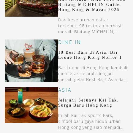
Bintang MICHELIN Guide
Hong Kong & Macau 2026
Dari keseluruhan daftar
tersebut, 98 restoran berhasil
meraih Bintang MICHELIN,
dengan distribusi 77 restoran di
DINE IN
Hong Kong dan 21 di Makau.
10 Best Bars di Asia, Bar
Leone Hong Kong Nomor 1
Bar Leone di Hong Kong kembali
mencetak sejarah dengan
meraih gelar Best Bars Asia dan
Best Bars in Hong Kong,
ASIA
Jelajahi Serunya Kai Tak,
Surga Baru Hong Kong
Inilah Kai Tak Sports Park,
simbol baru gaya hidup urban
Hong Kong yang siap menjadi