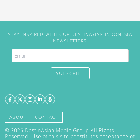
surga terbaru bagi para traveler
dari seluruh dunia termasuk
Indonesia.
STAY INSPIRED WITH OUR DESTINASIAN INDONESIA
NEWSLETTERS
SUBSCRIBE
ABOUT
CONTACT
©
2026
DestinAsian Media Group All Rights
Reserved. Use of this site constitutes acceptance of