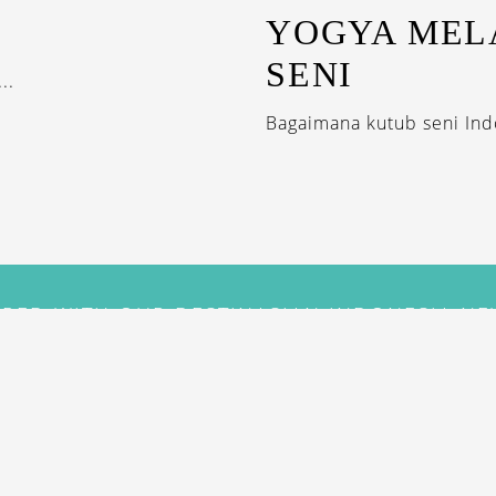
YOGYA MEL
SENI
..
Bagaimana kutub seni In
IRED WITH OUR DESTINASIAN INDONESIA N
SUBSCRIBE