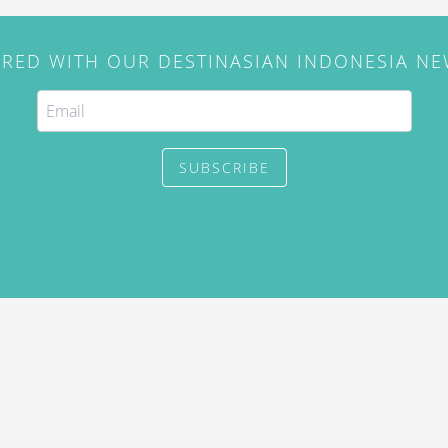
IRED WITH OUR DESTINASIAN INDONESIA N
SUBSCRIBE
. Use of this site constitutes
/2015) and
Privacy Policy
y not be reproduced, distributed,
prior written permission of