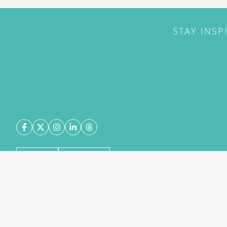
STAY INSP
ABOUT
CONTACT
©
2026
DestinAsian Media Group All Rights Reserved
acceptance of our User Agreement (effective 21/12
(effective 21/12/2015). The material on this site ma
transmitted, cached or otherwise used, except with 
DestinAsian Media Group.