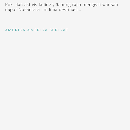
Koki dan aktivis kuliner, Rahung rajin menggali warisan
dapur Nusantara. Ini lima destinasi...
AMERIKA
AMERIKA SERIKAT
5 DESTINASI FAVORIT ARSITEK
DALIANA SURYAWINATA
Daliana, pendiri biro arsitektur SHAU, menuturkan lima
destinasi yang...
STAY INSPIRED WITH OUR DESTINASIAN INDONESIA
NEWSLETTERS