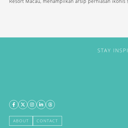
Resort Macau, menampilkan arsip perhiasan ikonis 
STAY INSP
ABOUT
CONTACT