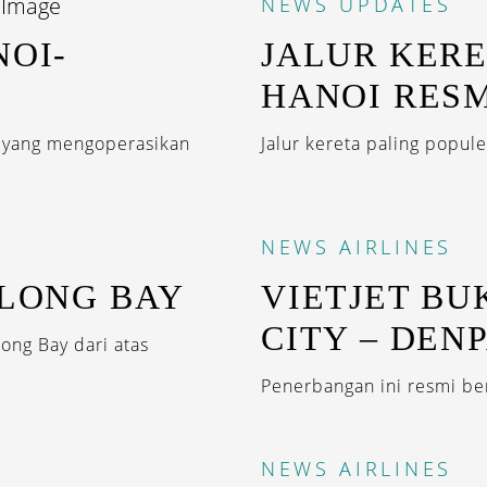
NEWS
UPDATES
NOI-
JALUR KERE
HANOI RESM
a yang mengoperasikan
Jalur kereta paling popul
NEWS
AIRLINES
 LONG BAY
VIETJET BU
CITY – DEN
ng Bay dari atas
Penerbangan ini resmi be
NEWS
AIRLINES