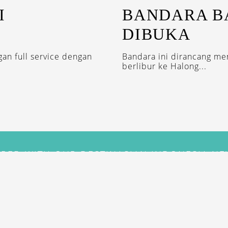
I
BANDARA B
DIBUKA
an full service dengan
Bandara ini dirancang me
berlibur ke Halong...
IRED WITH OUR DESTINASIAN INDONESIA N
SUBSCRIBE