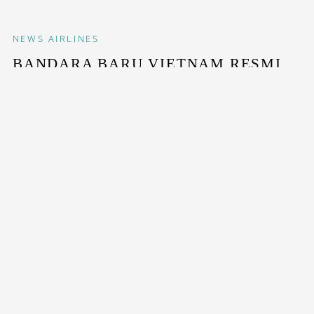
NEWS
AIRLINES
BANDARA BARU VIETNAM RESMI
DIBUKA
Bandara ini dirancang menjadi gerbang bagi para
pelancong yang ingin berlibur ke Halong...
STAY INSPIRED WITH OUR DESTINASIAN INDONESIA
NEWSLETTERS
SUBSCRIBE