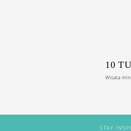
10 T
Wisata min
STAY INSP