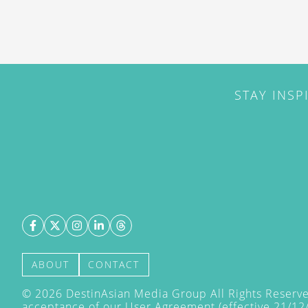
STAY INSP
ABOUT
CONTACT
©
2026
DestinAsian Media Group All Rights Reserved
acceptance of our User Agreement (effective 21/12