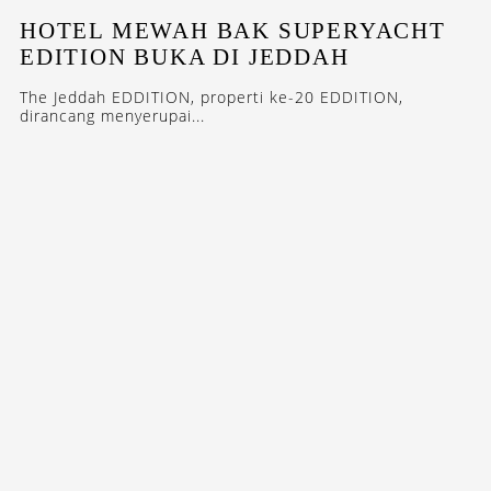
HOTEL MEWAH BAK SUPERYACHT
EDITION BUKA DI JEDDAH
The Jeddah EDDITION, properti ke-20 EDDITION,
dirancang menyerupai...
FEATURES
ADVENTURES
4 AKTIVITAS SERU MUSIM PANAS
DI ISLANDIA
Meski dalam periode musim panas, Islandia tetap
memiliki destinasi wisata yang tidak kalah...
STAY INSPIRED WITH OUR DESTINASIAN INDONESIA
NEWSLETTERS