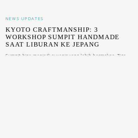
NEWS
UPDATES
KYOTO CRAFTMANSHIP: 3
WORKSHOP SUMPIT HANDMADE
SAAT LIBURAN KE JEPANG
Sumpit bisa menjadi suvenir yang lebih bermakna. Tiga
tempat berikut menawarkan pengalaman membuat
sumpit sendiri saat liburan ke...
FEATURES
ADVENTURES
7 KUIL YANG WAJIB DIKUNJUNGI DI
KYOTO SAAT LIBURAN KE JEPANG
Ratusan kuil di Kyoto memiliki kisah dan kecantikannya
sendiri, namun tujuh tempat berikut wajib masuk
itinerary...