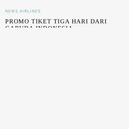
NEWS
AIRLINES
PROMO TIKET TIGA HARI DARI
GARUDA INDONESIA
Garuda meluncurkan promo tiket Super Deals 9.9 yang
berlaku untuk sejumlah rute domestik dan...
STAY INSPIRED WITH OUR DESTINASIAN INDONESIA
NEWSLETTERS
SUBSCRIBE