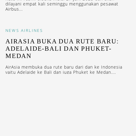
dilayani empat kali seminggu menggunakan pesawat
Airbus...
NEWS
AIRLINES
AIRASIA BUKA DUA RUTE BARU:
ADELAIDE-BALI DAN PHUKET-
MEDAN
AirAsia membuka dua rute baru dari dan ke Indonesia
yaitu Adelaide ke Bali dan juga Phuket ke Medan....
FEATURES
INTERVIEW
5 DESTINASI FAVORIT SHANDY
AULIA
Shandy Aulia menyukai destinasi yang kaya visual dan
tentunya kids friendly. Berikut lima destinasi favorit
Shandy...