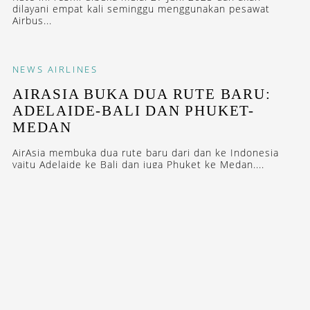
dilayani empat kali seminggu menggunakan pesawat
Airbus...
NEWS
AIRLINES
AIRASIA BUKA DUA RUTE BARU:
ADELAIDE-BALI DAN PHUKET-
MEDAN
AirAsia membuka dua rute baru dari dan ke Indonesia
yaitu Adelaide ke Bali dan juga Phuket ke Medan....
FEATURES
INTERVIEW
5 DESTINASI FAVORIT SHANDY
AULIA
Shandy Aulia menyukai destinasi yang kaya visual dan
tentunya kids friendly. Berikut lima destinasi favorit
Shandy...