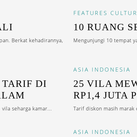
FEATURES
CULTUR
ALI
10 RUANG SE
epan. Berkat kehadirannya,
Mengunjungi 10 tempat ya
ASIA
INDONESIA
 TARIF DI
25 VILA ME
ALAM
RP1,4 JUTA
vila seharga kamar...
Tarif diskon masih marak d
ASIA
INDONESIA