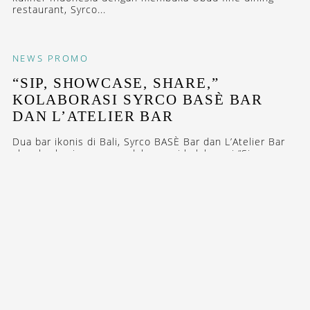
restaurant, Syrco...
NEWS
PROMO
“SIP, SHOWCASE, SHARE,”
KOLABORASI SYRCO BASÈ BAR
DAN L’ATELIER BAR
Dua bar ikonis di Bali, Syrco BASÈ Bar dan L’Atelier Bar
akan berbagi panggung dalam seri kolaborasi “Sip,
Showcase,...
NEWS
RESTAURANTS
DAFTAR 30 RESTORAN TERBAIK DI
INDONESIA VERSI PRESTIGE
GOURMET AWARDS 2025
Prestige Indonesia merilis daftar 30 restoran terbaik di
Indonesia melalui Prestige Gourmet Awards 2025: