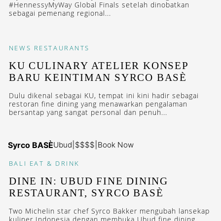
#HennessyMyWay Global Finals setelah dinobatkan
sebagai pemenang regional...
NEWS
RESTAURANTS
KU CULINARY ATELIER KONSEP
BARU KEINTIMAN SYRCO BASÈ
Dulu dikenal sebagai KU, tempat ini kini hadir sebagai
restoran fine dining yang menawarkan pengalaman
bersantap yang sangat personal dan penuh...
Syrco BASÈ
Ubud
|
$$$$
|
Book Now
BALI
EAT & DRINK
DINE IN: UBUD FINE DINING
RESTAURANT, SYRCO BASÈ
Two Michelin star chef Syrco Bakker mengubah lansekap
kuliner Indonesia dengan membuka Ubud fine dining