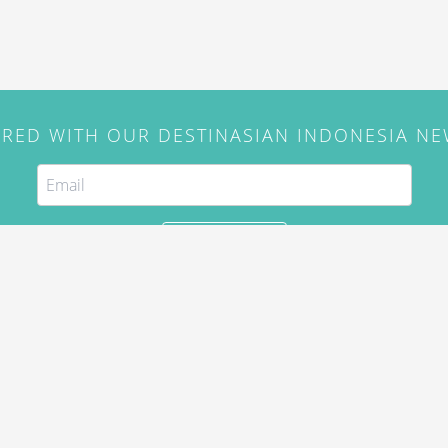
IRED WITH OUR DESTINASIAN INDONESIA N
SUBSCRIBE
. Use of this site constitutes
/2015) and
Privacy Policy