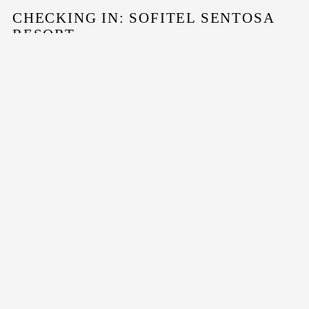
CHECKING IN: SOFITEL SENTOSA
RESORT
Properti terbaru Sofitel. Menempati bangunan uzur
bergaya era...
STAY INSPIRED WITH OUR DESTINASIAN INDONESIA
NEWSLETTERS
SUBSCRIBE