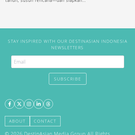
tahun, susun rencana—dan siapkan...
STAY INSPIRED WITH OUR DESTINASIAN INDONESIA
NEWSLETTERS
SUBSCRIBE
ABOUT
CONTACT
©
2026
DestinAsian Media Group All Rights