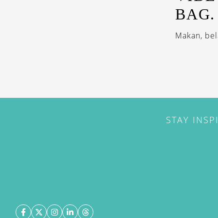
BAG. 
Makan, bel
STAY INSP