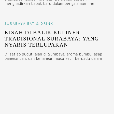
menghadirkan babak baru dalam pengalaman fine...
SURABAYA
EAT & DRINK
KISAH DI BALIK KULINER
TRADISIONAL SURABAYA: YANG
NYARIS TERLUPAKAN
Di setiap sudut jalan di Surabaya, aroma bumbu, asap
panggangan, dan kenangan masa kecil berpadu dalam
harmoni kuliner yang tak...
NEWS
PROMO
MENU SPESIAL THE LANGHAM,
JAKARTA UNTUK INDONESIA
RESTAURANT WEEK 2025
Rangkaian menu baru di kedua restoran ini juga menjadi