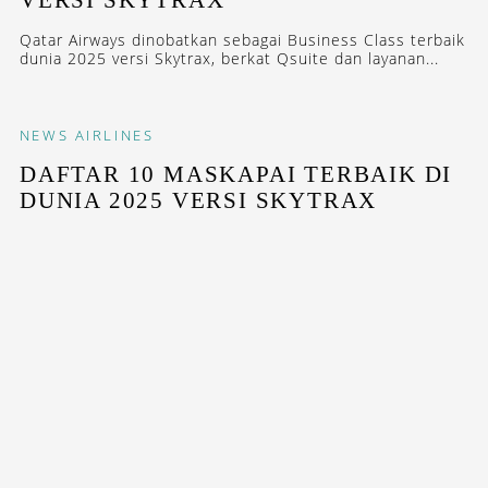
Qatar Airways dinobatkan sebagai Business Class terbaik
dunia 2025 versi Skytrax, berkat Qsuite dan layanan...
NEWS
AIRLINES
DAFTAR 10 MASKAPAI TERBAIK DI
DUNIA 2025 VERSI SKYTRAX
Skytrax mengumumkan maskapai terbaik di dunia 2025.
Perhelatan ini digelar pada 17 Juni 2025 di Paris Air...
NEWS
AIRLINES
QATAR AIRWAYS BUAT SAFETY
VIDEO BERSAMA KOMEDIAN KEVIN
HART
Dalam Safety Video terbarunya, Qatar Airways
menampilkan komedian Kevin Hart dan beberapa Bintang