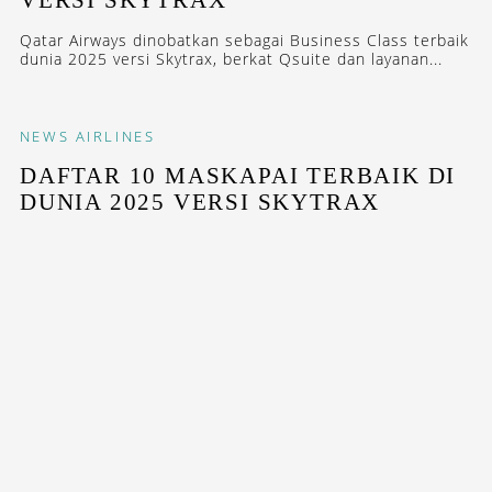
Qatar Airways dinobatkan sebagai Business Class terbaik
dunia 2025 versi Skytrax, berkat Qsuite dan layanan...
NEWS
AIRLINES
DAFTAR 10 MASKAPAI TERBAIK DI
DUNIA 2025 VERSI SKYTRAX
Skytrax mengumumkan maskapai terbaik di dunia 2025.
Perhelatan ini digelar pada 17 Juni 2025 di Paris Air...
NEWS
AIRLINES
QATAR AIRWAYS BUAT SAFETY
VIDEO BERSAMA KOMEDIAN KEVIN
HART
Dalam Safety Video terbarunya, Qatar Airways
menampilkan komedian Kevin Hart dan beberapa Bintang