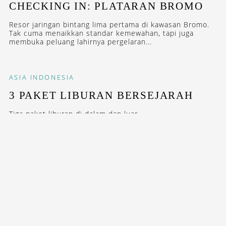
CHECKING IN: PLATARAN BROMO
Resor jaringan bintang lima pertama di kawasan Bromo.
Tak cuma menaikkan standar kemewahan, tapi juga
membuka peluang lahirnya pergelaran...
ASIA
INDONESIA
3 PAKET LIBURAN BERSEJARAH
Tiga paket liburan di dalam dan luar...
STAY INSPIRED WITH OUR DESTINASIAN INDONESIA
NEWSLETTERS