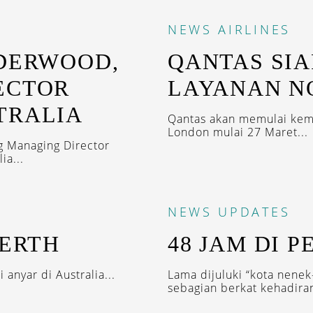
NEWS
AIRLINES
NDERWOOD,
QANTAS SIA
ECTOR
LAYANAN N
TRALIA
Qantas akan memulai kemb
London mulai 27 Maret...
g Managing Director
ia...
NEWS
UPDATES
PERTH
48 JAM DI P
anyar di Australia...
Lama dijuluki “kota nenek
sebagian berkat kehadiran 