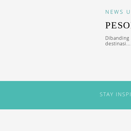
NEWS
U
PESO
Dibanding 
destinasi...
STAY INSP