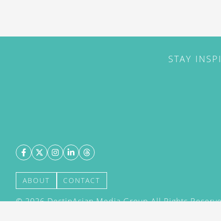
STAY INSP
ABOUT
CONTACT
©
2026
DestinAsian Media Group All Rights Reserved
acceptance of our User Agreement (effective 21/12
(effective 21/12/2015). The material on this site ma