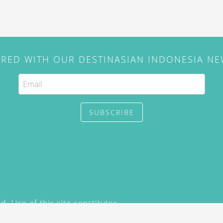
IRED WITH OUR DESTINASIAN INDONESIA N
SUBSCRIBE
. Use of this site constitutes
/2015) and
Privacy Policy
y not be reproduced, distributed,